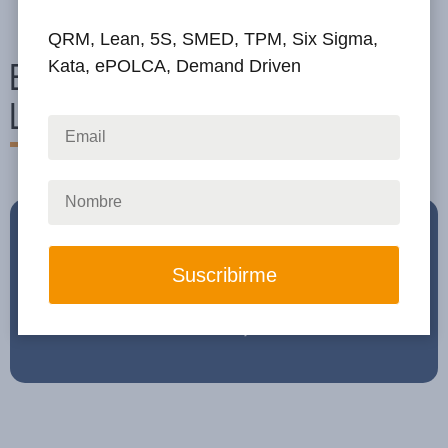
QRM, Lean, 5S, SMED, TPM, Six Sigma,
Kata, ePOLCA, Demand Driven
EDVANCE,
LA FORMACIÓN DE QRM INSTITUTE
El propósito de Edvance es formar al mayor número
posible de personas para conseguir una completa
transformación de las organizaciones actuales,
consiguiendo elevar el nivel de competividad de las
mismas de una forma sencilla y económica.